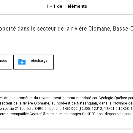
1 - 1 de 1 éléments
porté dans le secteur de la rivière Olomane, Basse
hiers
Télécharger
 et de spectrométrie du rayonnement gamma mandaté par Géologie Québec pour
ecteur de la rivière Olomane, au nord-est de Natashquan, dans la Province géolog
 en partie 21 feuillets SNRC à l'échelle 1/50 000 (12J05, 12J12, 12K01 à 12K03
format compatible Geosoft® ainsi que les images GeoTIFF, sont disponibles pour 