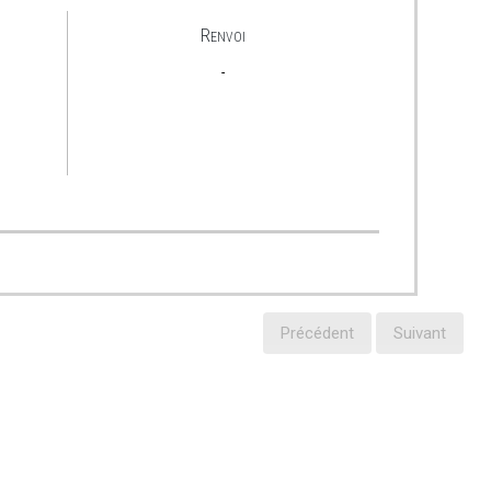
Renvoi
-
é
Précédent
Suivant