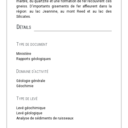
marbre, du quartzite et une formation de fer recouvrent ces
gneiss. D'importants gisements de fer affleurent dans la
région: au lac Jeannine, au mont Reed et au lac des
Silicates.
Détails
Type de document
Ministère
Rapports géologiques
Domaine d'activité
Géologie générale
Géochimie
Type de levé
Levé géochimique
Levé géologique
Analyse de sédiments de ruisseaux