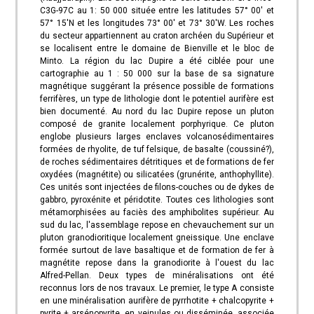
C3G-97C au 1: 50 000 située entre les latitudes 57° 00' et
57° 15'N et les longitudes 73° 00' et 73° 30'W. Les roches
du secteur appartiennent au craton archéen du Supérieur et
se localisent entre le domaine de Bienville et le bloc de
Minto. La région du lac Dupire a été ciblée pour une
cartographie au 1 : 50 000 sur la base de sa signature
magnétique suggérant la présence possible de formations
ferrifères, un type de lithologie dont le potentiel aurifère est
bien documenté. Au nord du lac Dupire repose un pluton
composé de granite localement porphyrique. Ce pluton
englobe plusieurs larges enclaves volcanosédimentaires
formées de rhyolite, de tuf felsique, de basalte (coussiné?),
de roches sédimentaires détritiques et de formations de fer
oxydées (magnétite) ou silicatées (grunérite, anthophyllite).
Ces unités sont injectées de filons-couches ou de dykes de
gabbro, pyroxénite et péridotite. Toutes ces lithologies sont
métamorphisées au faciès des amphibolites supérieur. Au
sud du lac, l'assemblage repose en chevauchement sur un
pluton granodioritique localement gneissique. Une enclave
formée surtout de lave basaltique et de formation de fer à
magnétite repose dans la granodiorite à l'ouest du lac
Alfred-Pellan. Deux types de minéralisations ont été
reconnus lors de nos travaux. Le premier, le type A consiste
en une minéralisation aurifère de pyrrhotite + chalcopyrite +
pyrite + arsénopyrite, en veinules ou disséminée, associée