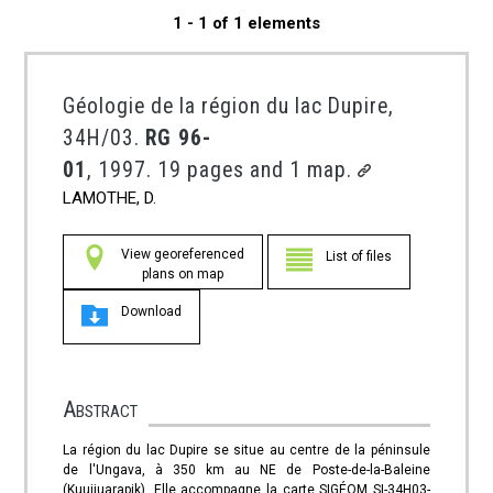
1 - 1 of 1 elements
Géologie de la région du lac Dupire,
34H/03.
RG 96-
01
, 1997. 19 pages and 1 map.
LAMOTHE, D.
View georeferenced
List of files
plans on map
Download
Abstract
La région du lac Dupire se situe au centre de la péninsule
de l'Ungava, à 350 km au NE de Poste-de-la-Baleine
(Kuujjuarapik). Elle accompagne la carte SIGÉOM SI-34H03-