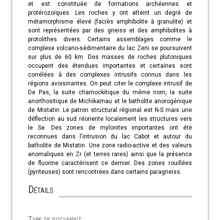
et est constituée de formations archéennes et
protérozoïques. Les roches y ont atteint un degré de
métamorphisme élevé (faciès amphibolite à granulite) et
sont représentées par des gneiss et des amphibolites à
protolithes divers. Certains assemblages comme le
complexe volcano-sédimentaire du lac Zeni se poursuivent
sur plus de 60 km. Des masses de roches plutoniques
occupent des étendues importantes et certaines sont
corrélées à des complexes intrusifs connus dans les
régions avoisinantes. On peut citer le complexe intrusif de
De Pas, la suite charnockitique du même nom, la suite
anorthositique de Michikamau et le batholite anorogénique
de Mistatin. Le patron structural régional est N-S mais une
déflection au sud réoriente localement les structures vers
le Se. Des zones de mylonites importantes ont été
reconnues dans l'intrusion du lac Cabot et autour du
batholite de Mistatin. Une zone radio-active et des valeurs
anomaliques en Zr (et terres rares) ainsi que la présence
de fluorine caractérisent ce dernier. Des zones rouillées
(pyriteuses) sont rencontrées dans certains paragneiss.
Détails
Type de document