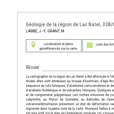
Géologie de la région de Lac Natel, 33B
LABBÉ, J.-Y., GRANT, M.
Localisation et plans
Liste des fic
géoréférencés sur la carte
Résumé
La cartographie de la région de Lac Natel a été effectuée à l
étudié; elles sont attribuées au Groupe d'Eastmain, d'âge Ar
séquence de tufs felsiques, d'andésites calco-alcalines et 
d'andésite tholéiitique et de volcanites felsiques. Quelques 
et de conglomérat polygénique. Les roches intrusives de co
Labyrinthe, au Pluton de Quindèle, au Batholite de Case
volcanosédimentaires présentent un état de déformation vari
régionale dans la partie nord de la carte. Plusieurs failles
est très actif sur le plan de l'exploration minérale. On y tr