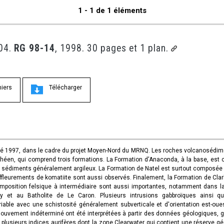
1 - 1 de 1 éléments
/04.
RG 98-14
, 1998. 30 pages et 1 plan.
hiers
Télécharger
'été 1997, dans le cadre du projet Moyen-Nord du MRNQ. Les roches volcanosédime
chéen, qui comprend trois formations. La Formation d'Anaconda, à la base, est
de sédiments généralement argileux. La Formation de Natel est surtout composé
affleurements de komatiite sont aussi observés. Finalement, la Formation de Clar
mposition felsique à intermédiaire sont aussi importantes, notamment dans la 
y et au Batholite de Le Caron. Plusieurs intrusions gabbroïques ainsi q
able avec une schistosité généralement subverticale et d'orientation est-oue
 à mouvement indéterminé ont été interprétées à partir des données géologiques
ouve plusieurs indices aurifères dont la zone Clearwater qui contient une réser