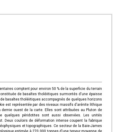
ntaires comptent pour environ 50 % de la superficie du terrain
 constituée de basaltes tholéiitiques surmontés d'une épaisse
e de basaltes tholéiitiques accompagnés de quelques horizons
kie est représentée par des niveaux massifs d'arénite lithique
demie ouest de la carte. Elles sont attribuées au Pluton de
ue quelques péridotites sont aussi observées. Les unités
st. Deux couloirs de déformation intense coupent la fabrique
, géophysiques et topographiques. Ce secteur de la Baie-James
ve géologique estimée à 270 000 tonnes d'une teneur moyenne de