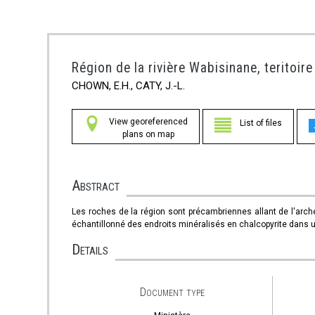
Région de la rivière Wabisinane, teritoir
CHOWN, E.H., CATY, J.-L.
View georeferenced
List of files
plans on map
Abstract
Les roches de la région sont précambriennes allant de l'arché
échantillonné des endroits minéralisés en chalcopyrite dans u
Details
Document type