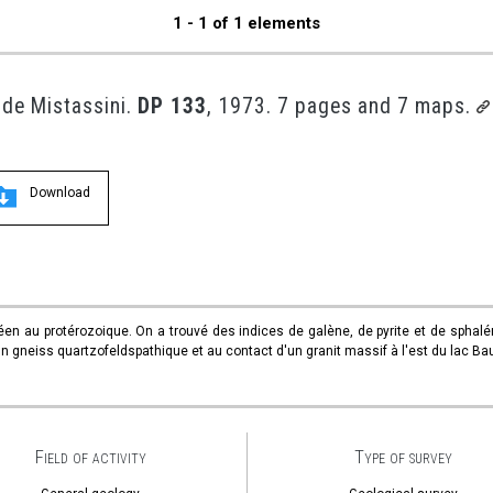
1 - 1 of 1 elements
e de Mistassini.
DP 133
, 1973. 7 pages and 7 maps.
Download
en au protérozoique. On a trouvé des indices de galène, de pyrite et de sphalér
n gneiss quartzofeldspathique et au contact d'un granit massif à l'est du lac B
Field of activity
Type of survey