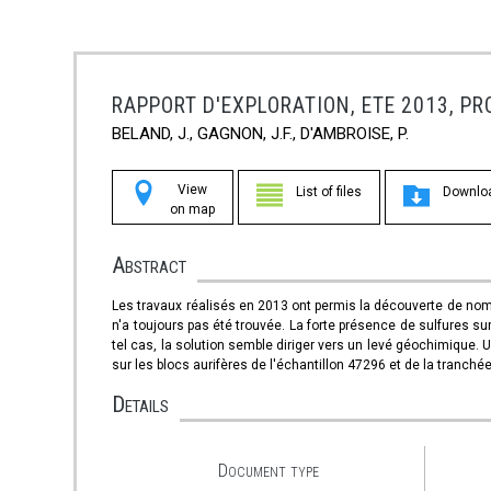
RAPPORT D'EXPLORATION, ETE 2013, P
BELAND, J., GAGNON, J.F., D'AMBROISE, P.
View
List of files
Downlo
on map
Abstract
Les travaux réalisés en 2013 ont permis la découverte de nom
n'a toujours pas été trouvée. La forte présence de sulfures su
tel cas, la solution semble diriger vers un levé géochimique. U
sur les blocs aurifères de l'échantillon 47296 et de la tranché
Details
Document type