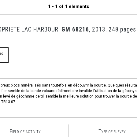
1 - 1 of 1 elements
ROPRIETE LAC HARBOUR.
GM 68216
, 2013. 248 pages
ad
breux blocs minéralisés sans toutefois en découvrir la source. Quelques résultat
r l'ensemble de la bande volcanosédimentaire invalide l'utilisation de la géophysi
n levé de géochimie de till semble la meilleure solution pour trouver la source de
e TR13-07.
Field of activity
Type of survey