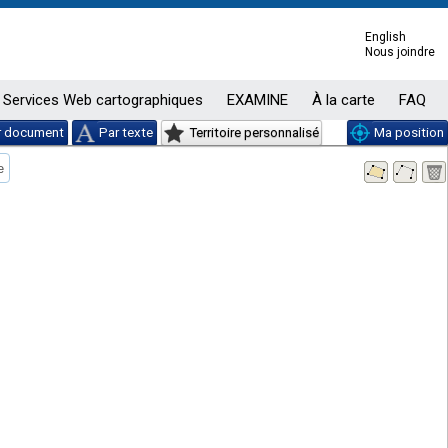
English
Nous joindre
Services Web cartographiques
EXAMINE
À la carte
FAQ
r document
Par texte
Territoire personnalisé
Ma position
e