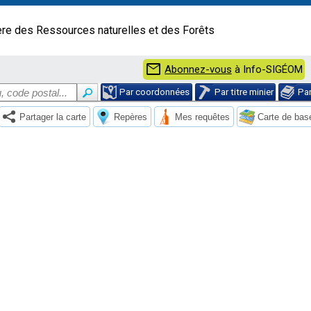
ère des Ressources naturelles et des Forêts
mail
Abonnez-vous
à Info-SIGÉOM
Par coordonnées
Par titre minier
Pa
Partager la carte
Repères
Mes requêtes
Carte de bas