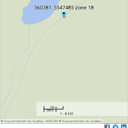
560381 ,5547485 zone 18
560381 ,5547485 zone 18
100 m
200 ft
1 : 8 531
© Gouvernement du Québec, SIGÉOM © Gouvernement du Québec