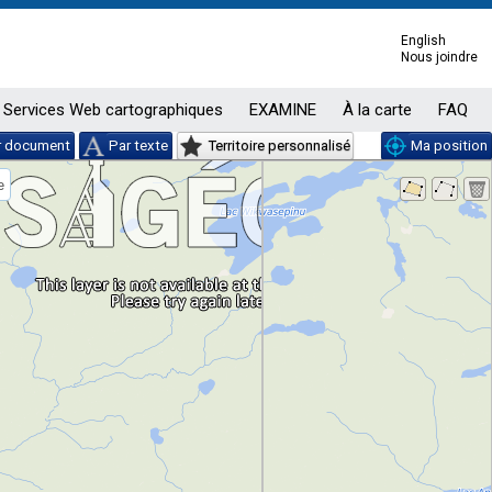
English
Nous joindre
Services Web cartographiques
EXAMINE
À la carte
FAQ
r document
Par texte
Territoire personnalisé
Ma position
e