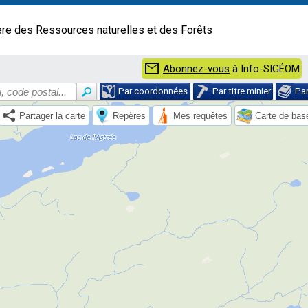
ère des Ressources naturelles et des Forêts
mail
Abonnez-vous
à Info-SIGÉOM
Par coordonnées
Par titre minier
Pa
Partager la carte
Repères
Mes requêtes
Carte de bas