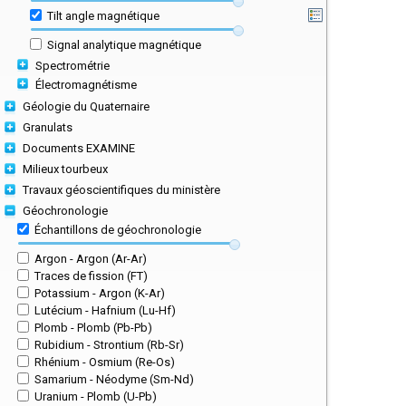
Tilt angle magnétique
Signal analytique magnétique
Spectrométrie
Électromagnétisme
Géologie du Quaternaire
Granulats
Documents EXAMINE
Milieux tourbeux
Travaux géoscientifiques du ministère
Géochronologie
Échantillons de géochronologie
Argon - Argon (Ar-Ar)
Traces de fission (FT)
Potassium - Argon (K-Ar)
Lutécium - Hafnium (Lu-Hf)
Plomb - Plomb (Pb-Pb)
Rubidium - Strontium (Rb-Sr)
Rhénium - Osmium (Re-Os)
Samarium - Néodyme (Sm-Nd)
Uranium - Plomb (U-Pb)