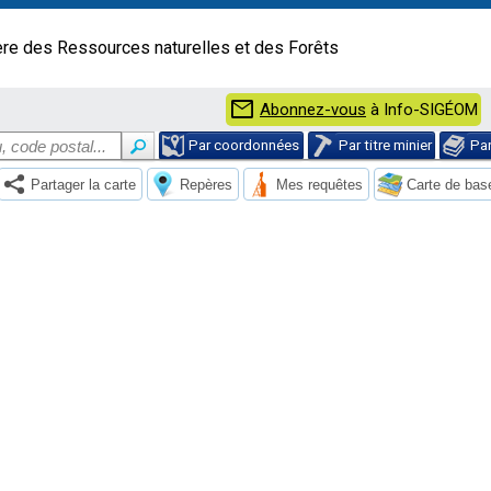
ère des Ressources naturelles et des Forêts
mail
Abonnez-vous
à Info-SIGÉOM
Par coordonnées
Par titre minier
Pa
Partager la carte
Repères
Mes requêtes
Carte de bas