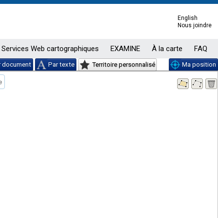
English
Nous joindre
Services Web cartographiques
EXAMINE
À la carte
FAQ
r document
Par texte
Territoire personnalisé
Ma position
e