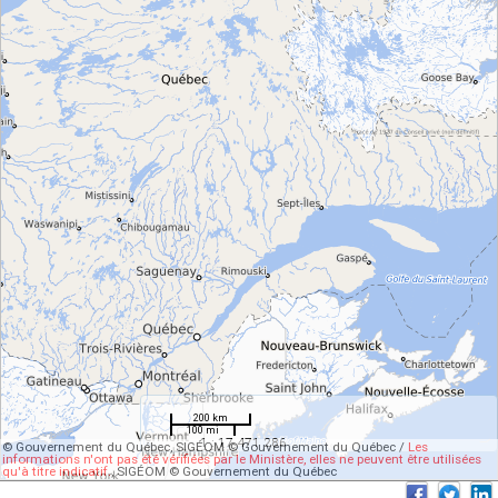
200 km
100 mi
1 : 17 471 286
© Gouvernement du Québec, SIGÉOM © Gouvernement du Québec /
Les
informations n'ont pas été vérifiées par le Ministère, elles ne peuvent être utilisées
qu'à titre indicatif.
, SIGÉOM © Gouvernement du Québec