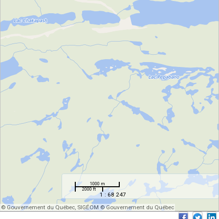
1000 m
2000 ft
1 : 68 247
© Gouvernement du Québec, SIGÉOM © Gouvernement du Québec