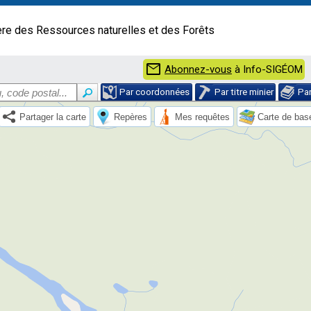
ère des Ressources naturelles et des Forêts
mail
Abonnez-vous
à Info-SIGÉOM
Par coordonnées
Par titre minier
Pa
Partager la carte
Repères
Mes requêtes
Carte de bas