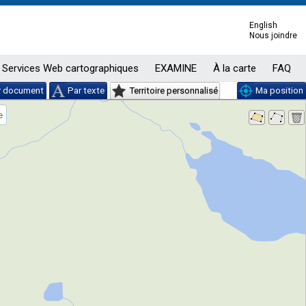
English
Nous joindre
Services Web cartographiques
EXAMINE
À la carte
FAQ
r document
Par texte
Territoire personnalisé
Ma position
e