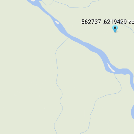
562737 ,6219429 z
562737 ,6219429 z