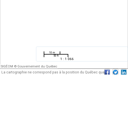
10 m
50 ft
1 : 1 066
SIGÉOM © Gouvernement du Québec
La cartographie ne correspond pas à la position du Québec quant au tracé de
ses frontières. Elle ne peut être ni utilisée ni considérée comme une
cartographie officielle du gouvernement du Québec.