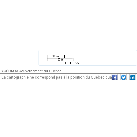
10 m
50 ft
1 : 1 066
SIGÉOM © Gouvernement du Québec
La cartographie ne correspond pas à la position du Québec quant au tracé de
ses frontières. Elle ne peut être ni utilisée ni considérée comme une
cartographie officielle du gouvernement du Québec.