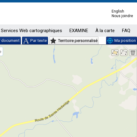
English
Nous joindre
Services Web cartographiques
EXAMINE
À la carte
FAQ
r document
Par texte
Territoire personnalisé
Ma position
e