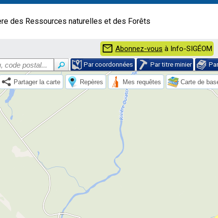
ère des Ressources naturelles et des Forêts
mail
Abonnez-vous
à Info-SIGÉOM
Par coordonnées
Par titre minier
Pa
Partager la carte
Repères
Mes requêtes
Carte de bas