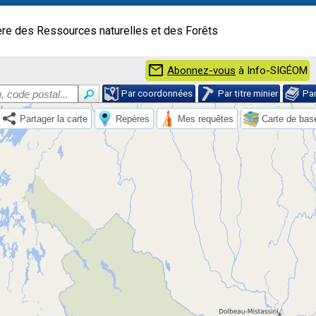
ère des Ressources naturelles et des Forêts
mail
Abonnez-vous
à Info-SIGÉOM
Par coordonnées
Par titre minier
Pa
Partager la carte
Repères
Mes requêtes
Carte de bas