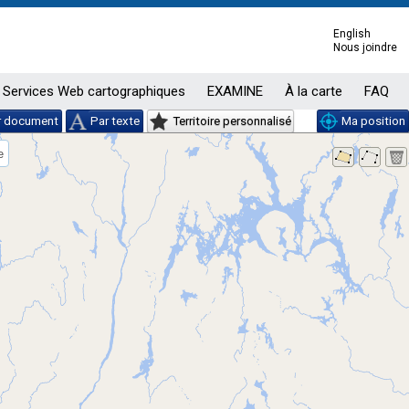
English
Nous joindre
Services Web cartographiques
EXAMINE
À la carte
FAQ
r document
Par texte
Territoire personnalisé
Ma position
e