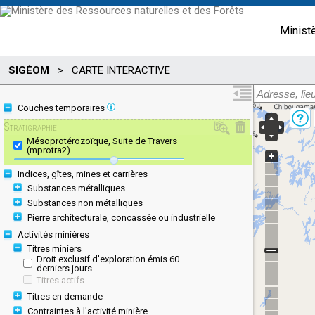
Minist
SIGÉOM
>
CARTE INTERACTIVE
Couches temporaires
Stratigraphie
Mésoprotérozoïque, Suite de Travers
(mprotra2)
Indices, gîtes, mines et carrières
Substances métalliques
Substances non métalliques
Pierre architecturale, concassée ou industrielle
Activités minières
Titres miniers
Droit exclusif d'exploration émis 60
derniers jours
Titres actifs
Titres en demande
Contraintes à l'activité minière