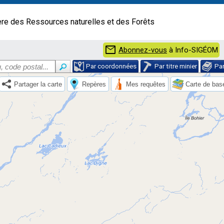
ère des Ressources naturelles et des Forêts
mail
Abonnez-vous
à Info-SIGÉOM
Par coordonnées
Par titre minier
Pa
Partager la carte
Repères
Mes requêtes
Carte de bas