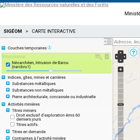
Minist
SIGÉOM
>
CARTE INTERACTIVE
Couches temporaires
Stratigraphie
Néoarchéen, Intrusion de Barou
(narcbru1)
Indices, gîtes, mines et carrières
Substances métalliques
Substances non métalliques
Pierre architecturale, concassée ou industrielle
Activités minières
Titres miniers
Droit exclusif d'exploration émis 60
derniers jours
Titres actifs
Titres en demande
Contraintes à l'activité minière