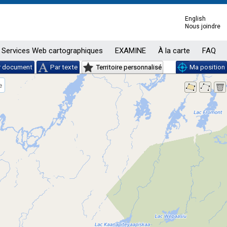
English
Nous joindre
Services Web cartographiques
EXAMINE
À la carte
FAQ
r document
Par texte
Territoire personnalisé
Ma position
e