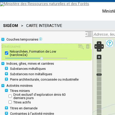
Minist
SIGÉOM
>
CARTE INTERACTIVE
Couches temporaires
Stratigraphie
Néoarchéen, Formation de Low
(narclow2a)
Indices, gîtes, mines et carrières
Substances métalliques
Substances non métalliques
Pierre architecturale, concassée ou industrielle
Activités minières
Titres miniers
Droit exclusif d'exploration émis 60
derniers jours
Titres actifs
Titres en demande
Contraintes à l'activité minière