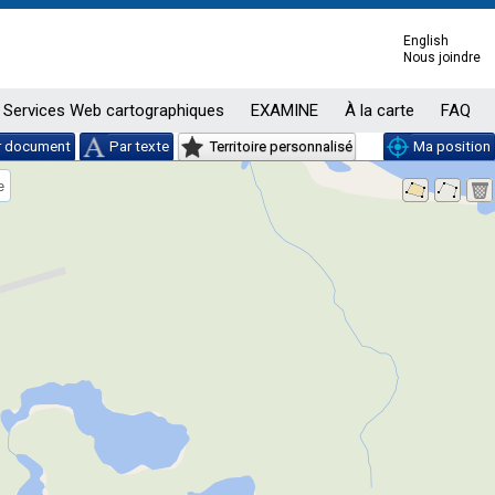
English
Nous joindre
Services Web cartographiques
EXAMINE
À la carte
FAQ
r document
Par texte
Territoire personnalisé
Ma position
e