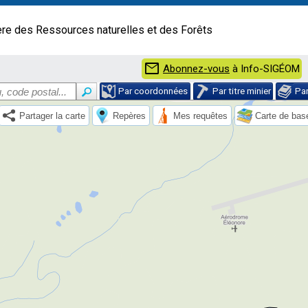
ère des Ressources naturelles et des Forêts
mail
Abonnez-vous
à Info-SIGÉOM
Par coordonnées
Par titre minier
Pa
Partager la carte
Repères
Mes requêtes
Carte de bas