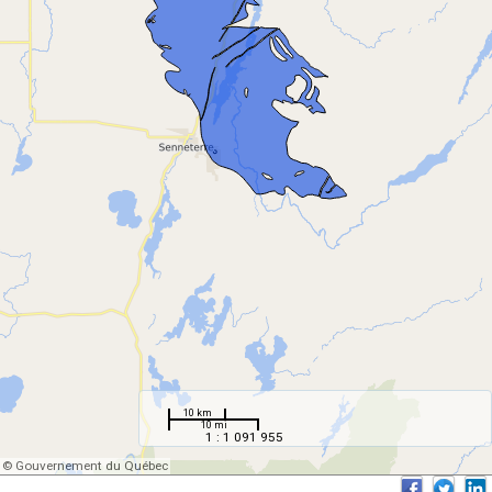
10 km
10 mi
1 : 1 091 955
© Gouvernement du Québec