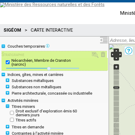
Minist
SIGÉOM
>
CARTE INTERACTIVE
Couches temporaires
Stratigraphie
Néoarchéen, Membre de Cranston
(narcnc)
Indices, gîtes, mines et carrières
Substances métalliques
Substances non métalliques
Pierre architecturale, concassée ou industrielle
Activités minières
Titres miniers
Droit exclusif d'exploration émis 60
derniers jours
Titres actifs
Titres en demande
Contraintes à l'activité minière