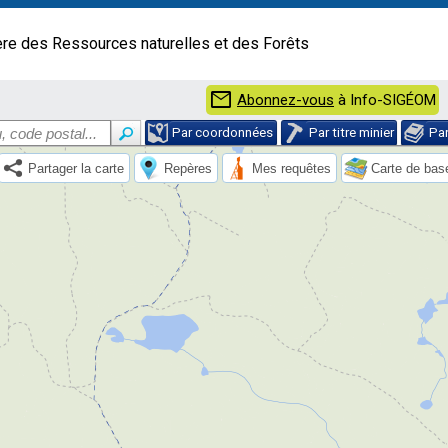
ère des Ressources naturelles et des Forêts
mail
Abonnez-vous
à Info-SIGÉOM
Par coordonnées
Par titre minier
Pa
Partager la carte
Repères
Mes requêtes
Carte de bas