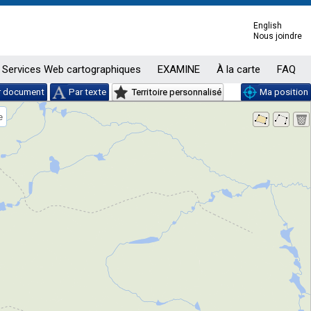
English
Nous joindre
Services Web cartographiques
EXAMINE
À la carte
FAQ
r document
Par texte
Territoire personnalisé
Ma position
e