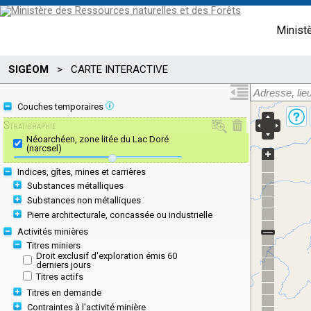
Minist
SIGÉOM
>
CARTE INTERACTIVE
Couches temporaires
Stratigraphie
Néoarchéen, zone litée du Lac Doré
(narcsel)
Indices, gîtes, mines et carrières
Substances métalliques
Substances non métalliques
Pierre architecturale, concassée ou industrielle
Activités minières
Titres miniers
Droit exclusif d'exploration émis 60
derniers jours
Titres actifs
Titres en demande
Contraintes à l'activité minière