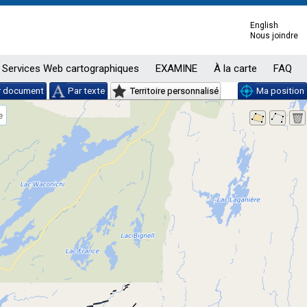
English
Nous joindre
Services Web cartographiques
EXAMINE
À la carte
FAQ
r document
Par texte
Territoire personnalisé
Ma position
e