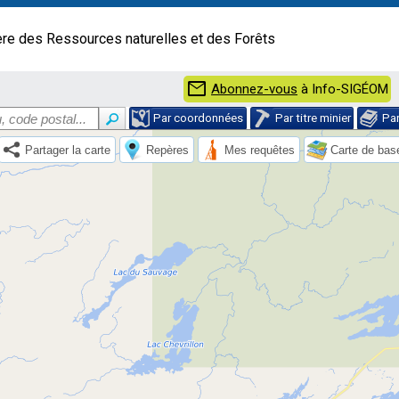
ère des Ressources naturelles et des Forêts
mail
Abonnez-vous
à Info-SIGÉOM
Par coordonnées
Par titre minier
Pa
Partager la carte
Repères
Mes requêtes
Carte de bas