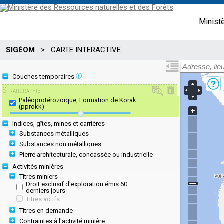
Minist
SIGÉOM
>
CARTE INTERACTIVE
Couches temporaires
Stratigraphie
Paléoprotérozoïque, Formation de Korak
(pprokk)
Indices, gîtes, mines et carrières
Substances métalliques
Substances non métalliques
Pierre architecturale, concassée ou industrielle
Activités minières
Titres miniers
Droit exclusif d'exploration émis 60
derniers jours
Titres actifs
Titres en demande
Contraintes à l'activité minière