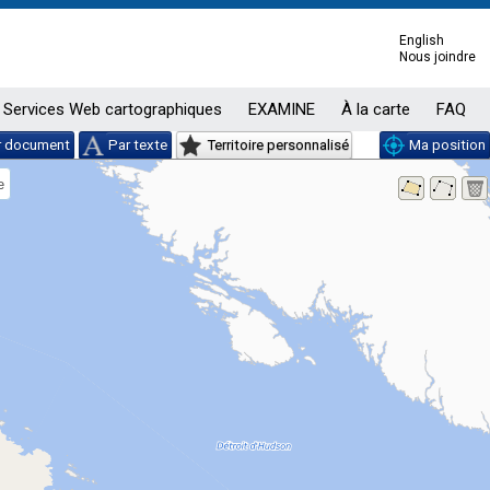
English
Nous joindre
Services Web cartographiques
EXAMINE
À la carte
FAQ
r document
Par texte
Territoire personnalisé
Ma position
e