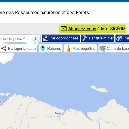
ère des Ressources naturelles et des Forêts
mail
Abonnez-vous
à Info-SIGÉOM
Par coordonnées
Par titre minier
Pa
Partager la carte
Repères
Mes requêtes
Carte de bas