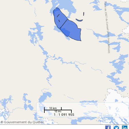
10 km
10 mi
1 : 1 091 955
© Gouvernement du Québec