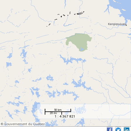
50 km
20 mi
1 : 4 367 821
© Gouvernement du Québec