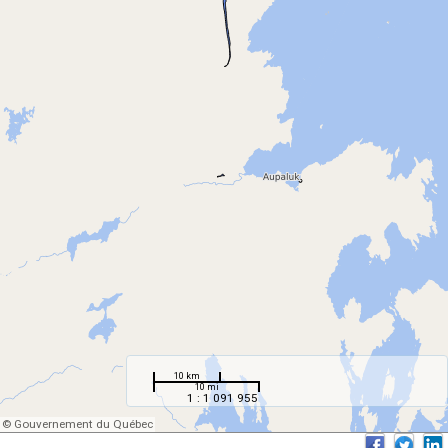
10 km
10 mi
1 : 1 091 955
© Gouvernement du Québec