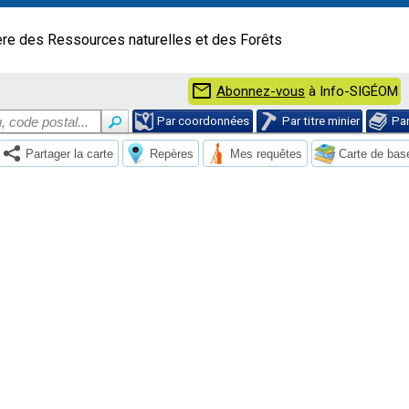
ère des Ressources naturelles et des Forêts
mail
Abonnez-vous
à Info-SIGÉOM
Par coordonnées
Par titre minier
Pa
Partager la carte
Repères
Mes requêtes
Carte de bas