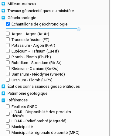
Milieux tourbeux
Travaux géoscientifiques du ministère
Géochronologie
Échantillons de géochronologie
Argon - Argon (Ar-Ar)
Traces de fission (FT)
Potassium - Argon (K-Ar)
Lutécium - Hafnium (Lu-Hf)
Plomb - Plomb (Pb-Pb)
Rubidium - Strontium (Rb-Sr)
Rhénium - Osmium (Re-Os)
Samarium - Néodyme (Sm-Nd)
Uranium - Plomb (U-Pb)
État des connaissances géoscientifiques
Patrimoine géologique
Références
Feuillets SNRC
LiDAR - Disponibilité des produits
dérivés
LiDAR - Relief ombré (dégradé)
Municipalité
Municipalité régionale de comté (MRC)