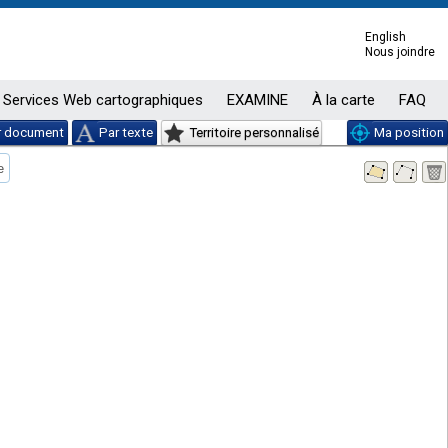
English
Nous joindre
Services Web cartographiques
EXAMINE
À la carte
FAQ
r document
Par texte
Territoire personnalisé
Ma position
e